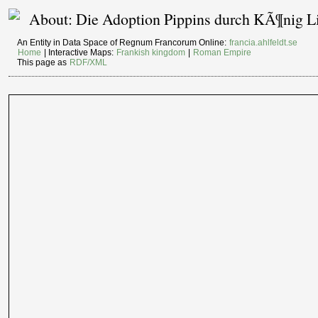
About: Die Adoption Pippins durch KÃ¶nig Liu
An Entity in Data Space of Regnum Francorum Online:
francia.ahlfeldt.se
Home
| Interactive Maps:
Frankish kingdom
|
Roman Empire
This page as
RDF/XML