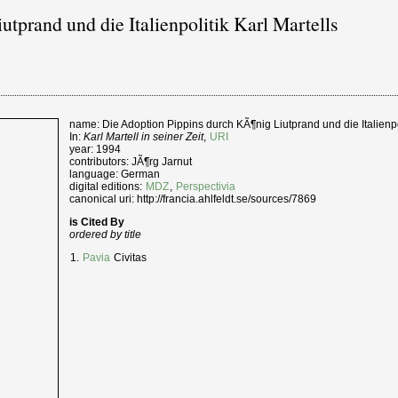
tprand und die Italienpolitik Karl Martells
name: Die Adoption Pippins durch KÃ¶nig Liutprand und die Italienpol
In:
Karl Martell in seiner Zeit
,
URI
year: 1994
contributors: JÃ¶rg Jarnut
language: German
digital editions:
MDZ
,
Perspectivia
canonical uri: http://francia.ahlfeldt.se/sources/7869
is Cited By
ordered by title
Pavia
Civitas