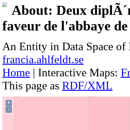
About: Deux diplÃ´
faveur de l'abbaye de
An Entity in Data Space o
francia.ahlfeldt.se
Home
| Interactive Maps:
F
This page as
RDF/XML
+
-