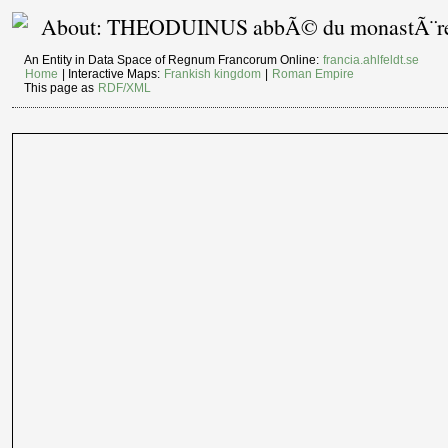
About: THEODUINUS abbÃ© du monastÃ¨re 
An Entity in Data Space of Regnum Francorum Online:
francia.ahlfeldt.se
Home
| Interactive Maps:
Frankish kingdom
|
Roman Empire
This page as
RDF/XML