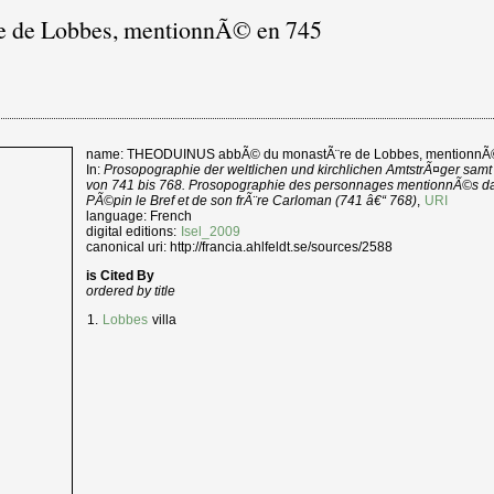
de Lobbes, mentionnÃ© en 745
name: THEODUINUS abbÃ© du monastÃ¨re de Lobbes, mentionnÃ
In:
Prosopographie der weltlichen und kirchlichen AmtstrÃ¤ger sam
von 741 bis 768. Prosopographie des personnages mentionnÃ©s dan
PÃ©pin le Bref et de son frÃ¨re Carloman (741 â€“ 768)
,
URI
language: French
digital editions:
Isel_2009
canonical uri: http://francia.ahlfeldt.se/sources/2588
is Cited By
ordered by title
Lobbes
villa