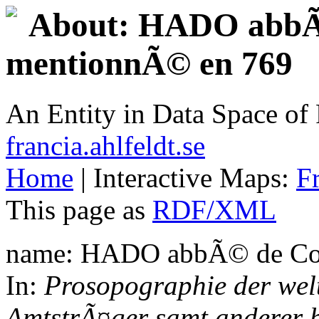
About: HADO abbÃ
mentionnÃ© en 769
An Entity in Data Space o
francia.ahlfeldt.se
Home
| Interactive Maps:
F
This page as
RDF/XML
name: HADO abbÃ© de Cor
In:
Prosopographie der welt
AmtstrÃ¤ger samt anderer 